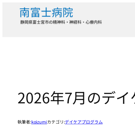
内
容
を
ス
キ
ッ
プ
2026年7月の
執筆者:
koizumi
カテゴリ:
デイケアプログラム