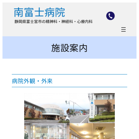
内
容
を
ス
キ
ッ
施設案内
プ
病院外観・外来