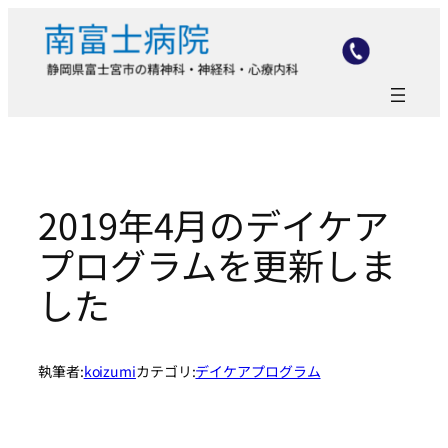
内
容
を
ス
キ
ッ
プ
2019年4月のデイケア
プログラムを更新しま
した
執筆者:
koizumi
カテゴリ:
デイケアプログラム