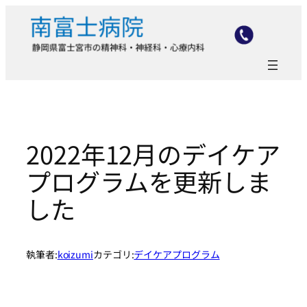
内
容
を
ス
キ
ッ
プ
2022年12月のデイケア
プログラムを更新しま
した
執筆者:
koizumi
カテゴリ:
デイケアプログラム