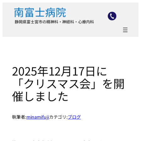
内
容
を
ス
キ
ッ
プ
2025年12月17日に
「クリスマス会」を開
催しました
執筆者:
minamifuji
カテゴリ:
ブログ