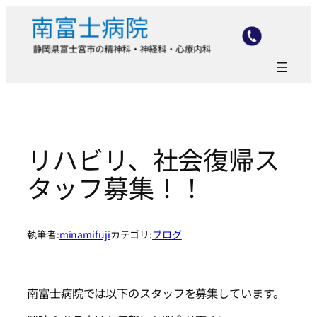
内
容
を
ス
キ
ッ
プ
リハビリ、社会復帰ス
タッフ募集！！
執筆者:
minamifuji
カテゴリ:
ブログ
南富士病院では以下のスタッフを募集しています。