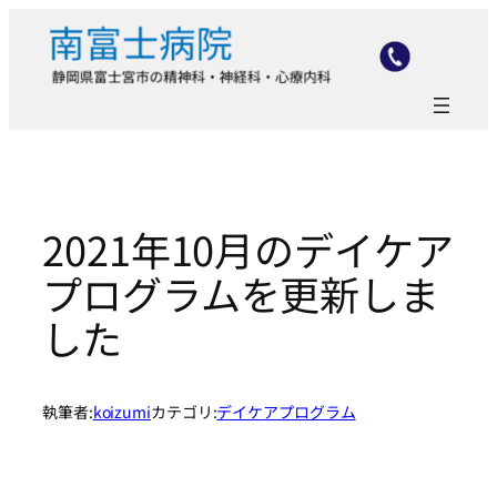
内
容
を
ス
キ
ッ
プ
2021年10月のデイケア
プログラムを更新しま
した
執筆者:
koizumi
カテゴリ:
デイケアプログラム